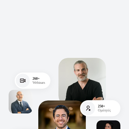
260+
Webinars
250+
Ομιλητές