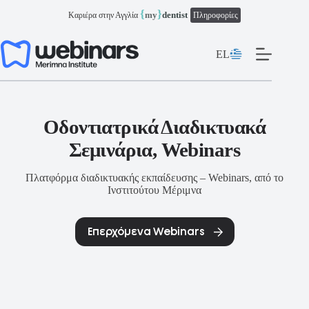
Μετάβαση
{
}
my
dentist
Καριέρα στην Αγγλία
Πληροφορίες
στο
περιεχόμενο
EL
Οδοντιατρικά Διαδικτυακά
Σεμινάρια, Webinars
Πλατφόρμα διαδικτυακής εκπαίδευσης – Webinars, από το
Ινστιτούτου Μέριμνα
Επερχόμενα Webinars