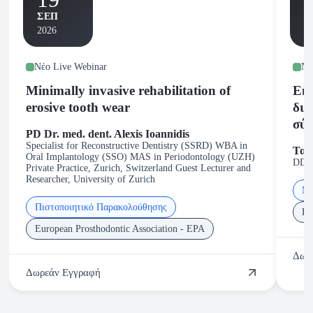
ΣΕΠ
Σ
2026
2
Νέο Live Webinar
Νέ
Minimally invasive rehabilitation of
Εκτ
erosive tooth wear
διά
σύγ
PD Dr. med. dent. Alexis Ioannidis
Specialist for Reconstructive Dentistry (SSRD) WBA in
Τασ
Oral Implantology (SSO) MAS in Periodontology (UZH)
DDS
Private Practice, Zurich, Switzerland Guest Lecturer and
Researcher, University of Zurich
Μ.
Πιστοποιητικό Παρακολούθησης
Ελ
European Prosthodontic Association - EPA
Δωρ
Δωρεάν Εγγραφή