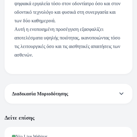
ψηφιακά εργαλεία τόσο στον οδοντίατρο όσο και στον
οδοντικό τεχνολόγο και φυσικά στη συνεργασία και
των δύο καθημερινά.
Αυτή η ενοποιημένη προσέγγιση εξασφαλίζει
αποτελέσματα υψηλής ποιότητας, ικανοποιώντας τόσο
τις λειτουργικές όσο και τις αισθητικές απαιτήσεις των
ασθενών.
Διαδικασία Μοριοδότησης
*Σύμφωνα με τα δεδομένα της Ελληνικής Οδοντιατρικής
Δείτε επίσης
Ομοσπονδίας έχει θεσμοθετηθεί η μοριοδότηση και όλες οι
εκδηλώσεις της Ελληνικής Προσθετικής Εταιρείας
Νέο Live Webinar
μοριοδοτούνται από την Ελληνική Οδοντιατρική