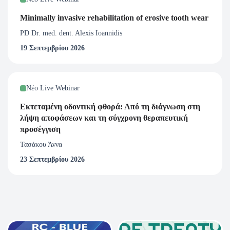
Ομοσπονδία. ( Εάν επιθυμείτε Μοριοδότηση από την
Minimally invasive rehabilitation of erosive tooth wear
Ελληνική Οδοντιατρική Ομοσπονδία παρακαλώ
PD Dr. med. dent. Alexis Ioannidis
συμπληρώστε όλα τα επιπλέον στοιχεία κατά την εγγραφή
19 Σεπτεμβρίου 2026
σας στο webinar.)
ΔΙΑΔΙΚΑΣΙΑ ΜΟΡΙΟΔΟΤΗΣΗΣ: Η Ελληνική
Νέο Live Webinar
Προσθετική Εταιρεία αποστέλλει τα στοιχεία που
συμπληρώσατε κατά την εγγραφή σας στο webinar, στην
Εκτεταμένη οδοντική φθορά: Από τη διάγνωση στη
Ελληνική Οδοντιατρική Ομοσπονδία και αυτόματα
λήψη αποφάσεων και τη σύγχρονη θεραπευτική
πιστώνονται οι διδακτικές ώρες στην προσωπική σας
προσέγγιση
ηλεκτρονική μερίδα, του οδοντιατρικού συλλόγου που
Τασάκου Άννα
ανήκετε. Δεν αποστέλλεται πιστοποιητικό
23 Σεπτεμβρίου 2026
παρακολούθησης. Η μοριοδότηση υφίσταται μόνο εάν
έχετε παρακολουθήσει τουλάχιστον το 80% του webinar.