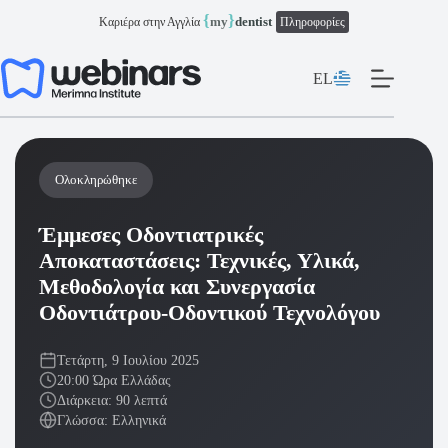
Μετάβαση
{
}
my
dentist
Καριέρα στην Αγγλία
Πληροφορίες
στο
περιεχόμενο
EL
Ολοκληρώθηκε
Έμμεσες Οδοντιατρικές
Αποκαταστάσεις: Τεχνικές, Υλικά,
Μεθοδολογία και Συνεργασία
Οδοντιάτρου-Οδοντικού Τεχνολόγου
Τετάρτη, 9 Ιουλίου 2025
20:00 Ώρα Ελλάδας
Διάρκεια: 90 λεπτά
Γλώσσα: Ελληνικά