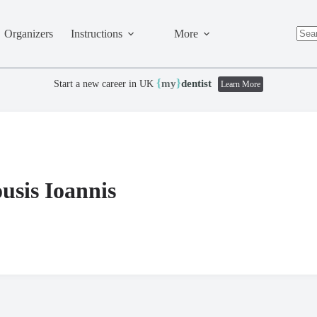
Organizers
Instructions
More
No
resul
{
}
my
dentist
Start a new career in UK
Learn More
usis Ioannis