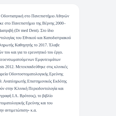
ε Οδοντιατρική στο Πανεπιστήμιο Αθηνών
κε στο Πανεπιστήμιο της Βέρνης 2000–
ιατριβή (Dr med Dent). Στο ίδιο
ντολογίας του Εθνικού και Καποδιστριακού
ληρωτής Καθηγητής το 2017. Έλαβε
ν του και για το ερευνητικό του έργο.
 Οστεοενσωματούμενων Εμφυτευμάτων
ists 2012. Μετεκπαιδεύθηκε στις κλινικές
αιρεία Οδοντοστοματολογικής Ερεύνης
019. Αναπληρωτής Επιστημονικός Εκδότης
ύν στην Κλινική Περιοδοντολογία και
ραφή Ι.Α. Βρότσος), το βιβλίο
τοματολογικής Ερεύνης και του
ην αντιμετώπιση» κ.α.