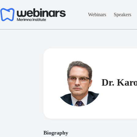
Skip
to
content
Webinars
Speakers
Dr. Karo
Biography