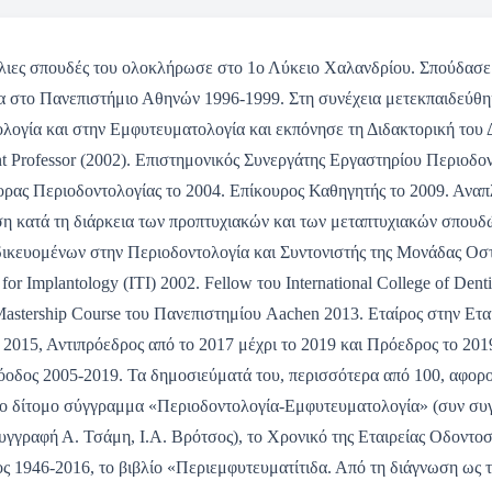
κλιες σπουδές του ολοκλήρωσε στο 1ο Λύκειο Χαλανδρίου. Σπούδασ
ία στο Πανεπιστήμιο Αθηνών 1996-1999. Στη συνέχεια μετεκπαιδεύθη
λογία και στην Εμφυτευματολογία και εκπόνησε τη Διδακτορική του Δ
ant Professor (2002). Επιστημονικός Συνεργάτης Εργαστηρίου Περιοδο
ρας Περιοδοντολογίας το 2004. Επίκουρος Καθηγητής το 2009. Αναπ
υση κατά τη διάρκεια των προπτυχιακών και των μεταπτυχιακών σπουδώ
ειδικευομένων στην Περιοδοντολογία και Συντονιστής της Μονάδας
for Implantology (ITI) 2002. Fellow του International College of Dent
Mastership Course του Πανεπιστημίου Aachen 2013. Εταίρος στην Ετ
το 2015, Αντιπρόεδρος από το 2017 μέχρι το 2019 και Πρόεδρος το 2
οδος 2005-2019. Τα δημοσιεύματά του, περισσότερα από 100, αφορο
ο δίτομο σύγγραμμα «Περιοδοντολογία-Εμφυτευματολογία» (συν συγγ
γγραφή Α. Τσάμη, Ι.Α. Βρότσος), το Χρονικό της Εταιρείας Οδοντοσ
1946-2016, το βιβλίο «Περιεμφυτευματίτιδα. Από τη διάγνωση ως τ