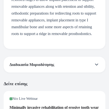
removable appliances along with retention and stbility,
orthodontic preparations for redirecting roots to support
removable appliances, implant placement in type I
mandibular bone and some more aspects of retaining
roots to support a ridge in removable prosthodontics.
Διαδικασία Μοριοδότησης
Πιστοποιητικό Παρακολούθησης
Δείτε επίσης
Με την επιτυχή ολοκλήρωση του webinar απονέμεται
πιστοποιητικό παρακολούθησης από την European
Νέο Live Webinar
Prosthodontic Association – EPA. Λαμβάνετε το
Minimally invasive rehabilitation of erosive tooth wear
πιστοποιητικό μέσω email από 2 έως 5 ημέρες μετά την