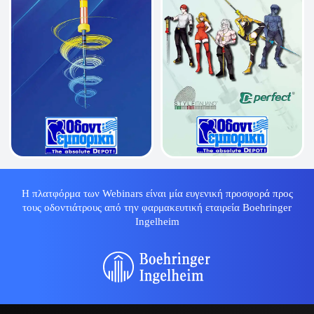
Η πλατφόρμα των Webinars είναι μία ευγενική προσφορά προς
τους οδοντιάτρους από την φαρμακευτική εταιρεία Boehringer
Ingelheim