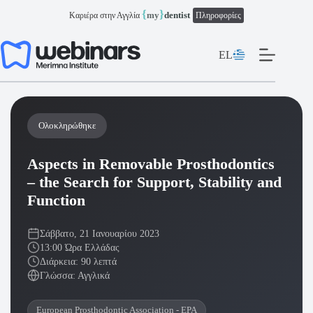
Μετάβαση
{
}
my
dentist
Καριέρα στην Αγγλία
Πληροφορίες
στο
περιεχόμενο
EL
Ολοκληρώθηκε
Aspects in Removable Prosthodontics
– the Search for Support, Stability and
Function
Σάββατο, 21 Ιανουαρίου 2023
13:00 Ώρα Ελλάδας
Διάρκεια: 90 λεπτά
Γλώσσα: Αγγλικά
European Prosthodontic Association - EPA