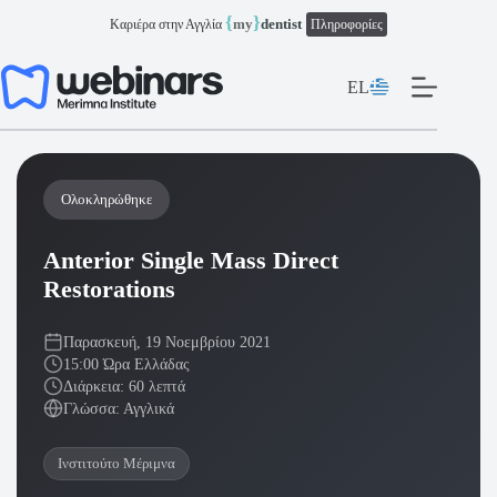
Μετάβαση
{
}
my
dentist
Καριέρα στην Αγγλία
Πληροφορίες
στο
περιεχόμενο
EL
Ολοκληρώθηκε
Anterior Single Mass Direct
Restorations
Παρασκευή, 19 Νοεμβρίου 2021
15:00 Ώρα Ελλάδας
Διάρκεια: 60 λεπτά
Γλώσσα: Αγγλικά
Ινστιτούτο Μέριμνα