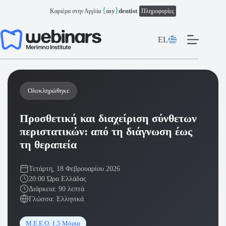
Μετάβαση
{
}
my
dentist
Καριέρα στην Αγγλία
Πληροφορίες
στο
περιεχόμενο
EL
Ολοκληρώθηκε
Προσθετική και διαχείριση σύνθετων
περιστατικών: από τη διάγνωση έως
τη θεραπεία
Τετάρτη, 18 Φεβρουαρίου 2026
20:00 Ώρα Ελλάδας
Διάρκεια: 90 λεπτά
Γλώσσα: Ελληνικά
Μ.Ε.Ε.Ο. 1,5 Μόρια