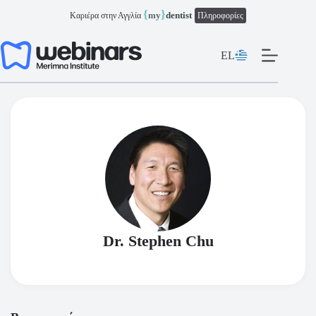
Μετάβαση
{
}
my
dentist
Καριέρα στην Αγγλία
Πληροφορίες
στο
περιεχόμενο
EL
Dr. Stephen Chu