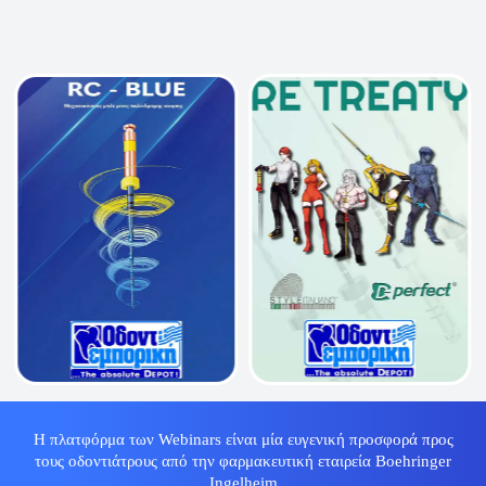
Η πλατφόρμα των Webinars είναι μία ευγενική προσφορά προς
τους οδοντιάτρους από την φαρμακευτική εταιρεία Boehringer
Ingelheim