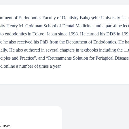
artment of Endodontics Faculty of Dentistry Bahçeşehir University İstanb
sity Henry M. Goldman School of Dental Medicine, and a part-time lec
ed to endodontics in Tokyo, Japan since 1998. He earned his DDS in 19
 he also received his PhD from the Department of Endodontics. He has 
ally. He also authored in several chapters in textbooks including the 11
nciples and Practice”, and “Retreatments Solution for Periapical Diseas
nd online a number of times a year.
Cases