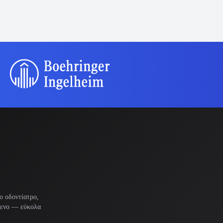
ο οδοντίατρο,
μενο — εύκολα