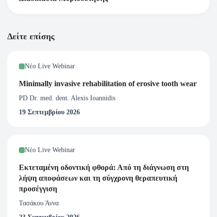
Με ποιον τρόπο λαμβάνω το πιστοποιητικό παρακολούθησης του
Δείτε επίσης
Webinar;
Πιστοποιητικό παρακολούθησης για Webinars με διοργανωτή το
Νέο Live Webinar
Ινστιτούτο Μέριμνα λαμβάνεται μέσω ηλεκτρονικού ταχυδρομείου
κατά το μέγιστο μέχρι 15 ημέρες μετά την ολοκλήρωση του online
Minimally invasive rehabilitation of erosive tooth wear
σεμιναρίου. To e-mail αποστολής είναι αυτό που δηλώσατε κατά την
PD Dr. med. dent. Alexis Ioannidis
εγγραφή σας στο σεμινάριο.</span
19 Σεπτεμβρίου 2026
Νέο Live Webinar
Εκτεταμένη οδοντική φθορά: Από τη διάγνωση στη
λήψη αποφάσεων και τη σύγχρονη θεραπευτική
προσέγγιση
Τασάκου Άννα