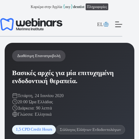
Μετάβαση
{
}
my
dentist
Καριέρα στην Αγγλία
Πληροφορίες
στο
περιεχόμενο
EL
Διαθέσιμη Επαναπροβολή
Βασικές αρχές για μία επιτυχημένη
ενδοδοντική θεραπεία.
Τετάρτη, 24 Ιουνίου 2020
20:00 Ώρα Ελλάδας
Διάρκεια: 90 λεπτά
Γλώσσα: Ελληνικά
1,5 CPD Credit Hours
Σύλλογος Ελλήνων Ενδοδοντολόγων