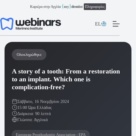
Μετάβαση
{
}
my
dentist
Καριέρα στην Αγγλία
Πληροφορίες
στο
περιεχόμενο
EL
Ολοκληρώθηκε
A story of a tooth: From a restoration
to an implant. Which one is
complication-free?
Σάββατο, 16 Νοεμβρίου 2024
15:00 Ώρα Ελλάδας
Διάρκεια: 90 λεπτά
Γλώσσα: Αγγλικά
European Prosthodontic Association - EPA