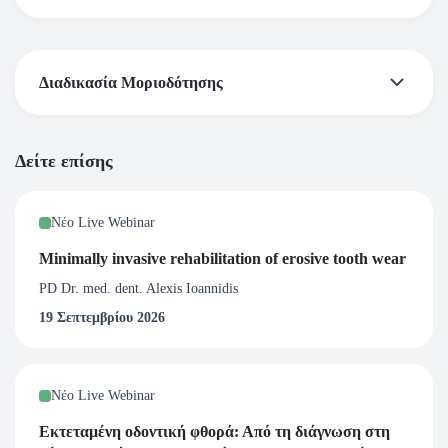
Διαδικασία Μοριοδότησης
Πιστοποιητικό Παρακολούθησης
Δείτε επίσης
Με την επιτυχή ολοκλήρωση του webinar απονέμεται
πιστοποιητικό παρακολούθησης από την European
Νέο Live Webinar
Prosthodontic Association – EPA. Λαμβάνετε το
Minimally invasive rehabilitation of erosive tooth wear
πιστοποιητικό μέσω email από 2 έως 5 ημέρες μετά την
ολοκλήρωση του σεμιναρίου.
PD Dr. med. dent. Alexis Ioannidis
19 Σεπτεμβρίου 2026
Νέο Live Webinar
Εκτεταμένη οδοντική φθορά: Από τη διάγνωση στη