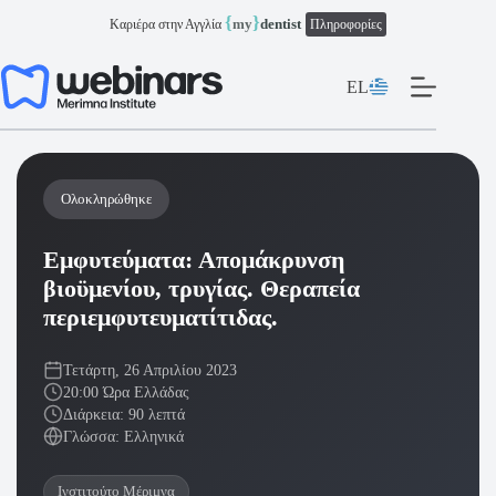
Μετάβαση
{
}
my
dentist
Καριέρα στην Αγγλία
Πληροφορίες
στο
περιεχόμενο
EL
Ολοκληρώθηκε
Εμφυτεύματα: Απομάκρυνση
βιοϋμενίου, τρυγίας. Θεραπεία
περιεμφυτευματίτιδας.
Τετάρτη, 26 Απριλίου 2023
20:00 Ώρα Ελλάδας
Διάρκεια: 90 λεπτά
Γλώσσα: Ελληνικά
Ινστιτούτο Μέριμνα