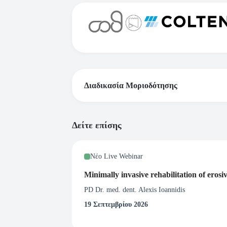
Διαδικασία Μοριοδότησης
Το webinar πραγματοποιείται στα πλαίσια τ
Δείτε επίσης
Με ποιον τρόπο λαμβάνω το πιστοπο
Νέο Live Webinar
Webinar
Για το συγκεκριμένο webinar λαμβάνεται Πι
Minimally invasive rehabilitation of erosi
σεμιναρίου με 1.5 CPD Hours. Επιπλέον ο Σ
PD Dr. med. dent. Alexis Ioannidis
στην Ελληνική Οδοντιατρική Ομοσπονδία και 
19 Σεπτεμβρίου 2026
ανήκετε. Απαραίτητη προϋπόθεση για την απ
μετάδοσης του webinar.