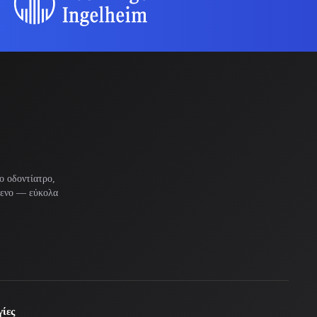
ο οδοντίατρο,
μενο — εύκολα
ίες