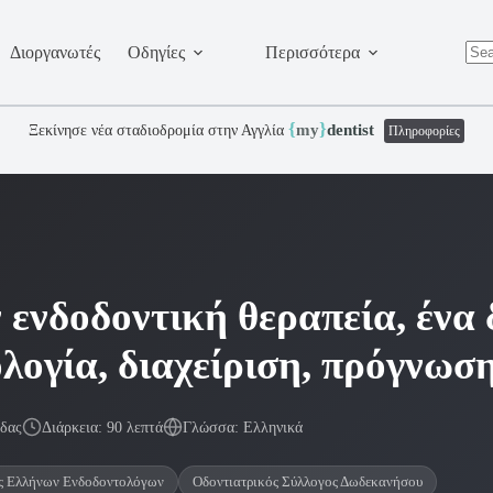
Διοργανωτές
Οδηγίες
Περισσότερα
No
resu
{
}
my
dentist
Ξεκίνησε νέα σταδιοδρομία στην Αγγλία
Πληροφορίες
 ενδοδοντική θεραπεία, ένα 
λογία, διαχείριση, πρόγνωση
δας
Διάρκεια: 90 λεπτά
Γλώσσα: Ελληνικά
ς Ελλήνων Ενδοδοντολόγων
Οδοντιατρικός Σύλλογος Δωδεκανήσου