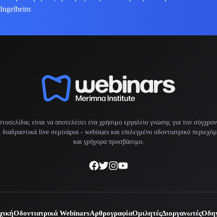
 Ingelheim
στοσελίδας είναι να αποτελέσει ένα χρήσιμο εργαλείο γνώσης για τον σύγχρον
διαδραστικά live σεμινάρια -
webinars
και επιλεγμένο οδοντιατρικό περιεχό
και γρήγορα προσβάσιμο.
χική
Οδοντιατρικά Webinars
Αρθρογραφία
Ομιλητές
Διοργανωτές
Οδηγ