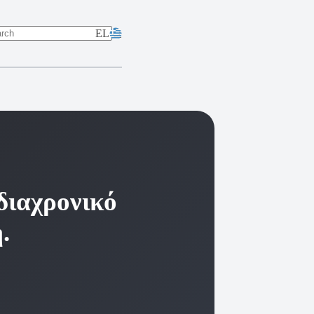
EL
lts
διαχρονικό
.