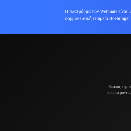
Η πλατφόρμα των Webinars είναι μ
φαρμακευτική εταιρεία Boehringer
Σκοπός της ι
προσφέροντας 