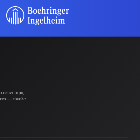
ο οδοντίατρο,
μενο — εύκολα