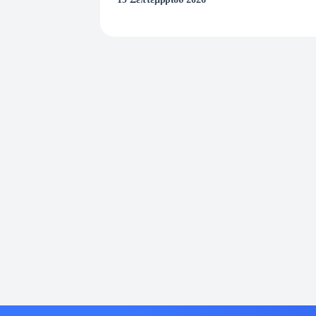
ανήκετε. Απαραίτητη προϋπόθεση για την απ
μετάδοσης του webinar.