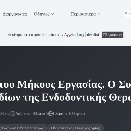
Διοργανωτές
Οδηγίες
Περισσότερα
No
resu
{
}
my
dentist
Ξεκίνησε νέα σταδιοδρομία στην Αγγλία
Πληροφορίες
του Μήκους Εργασίας. Ο Συ
δίων της Ενδοδοντικής Θερ
λλάδας
Διάρκεια: 90 λεπτά
Γλώσσα: Ελληνικά
ς Ελλήνων Ενδοδοντολόγων
Οδοντιατρικός Σύλλογος Άρτας