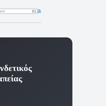
EL
lts
νδετικός
απείας