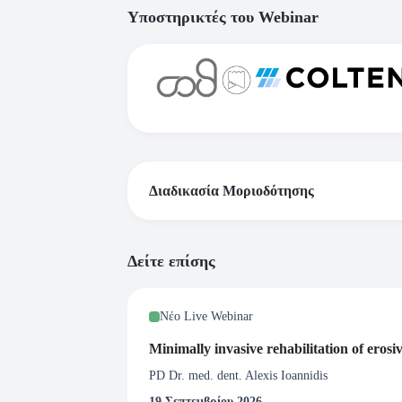
Υποστηρικτές του Webinar
Διαδικασία Μοριοδότησης
Το webinar πραγματοποιείται στα πλαίσια τ
Δείτε επίσης
Με ποιον τρόπο λαμβάνω το πιστοπο
Νέο Live Webinar
Webinar
Για το συγκεκριμένο webinar λαμβάνεται Πι
Minimally invasive rehabilitation of erosi
σεμιναρίου με 1.5 CPD Hours. Επιπλέον ο Σ
PD Dr. med. dent. Alexis Ioannidis
στην Ελληνική Οδοντιατρική Ομοσπονδία και 
19 Σεπτεμβρίου 2026