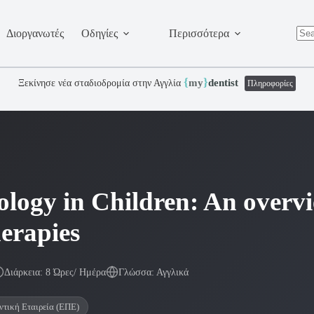
Διοργανωτές
Οδηγίες
Περισσότερα
No
resu
{
}
my
dentist
Ξεκίνησε νέα σταδιοδρομία στην Αγγλία
Πληροφορίες
logy in Children: An overv
erapies
Διάρκεια: 8 Ώρες/ Ημέρα
Γλώσσα: Αγγλικά
ντική Εταιρεία (ΕΠΕ)