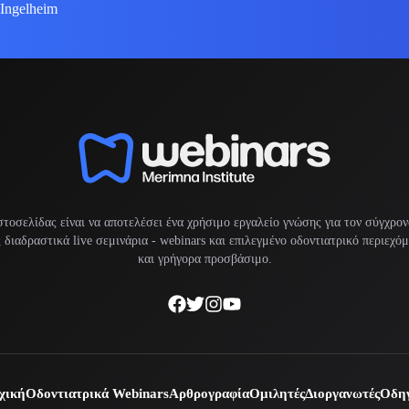
 Ingelheim
στοσελίδας είναι να αποτελέσει ένα χρήσιμο εργαλείο γνώσης για τον σύγχρον
διαδραστικά live σεμινάρια -
webinars
και επιλεγμένο οδοντιατρικό περιεχό
και γρήγορα προσβάσιμο.
χική
Οδοντιατρικά Webinars
Αρθρογραφία
Ομιλητές
Διοργανωτές
Οδηγ