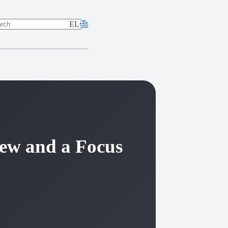
EL
lts
iew and a Focus