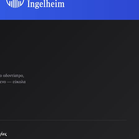
ο οδοντίατρο,
μενο — εύκολα
ίες