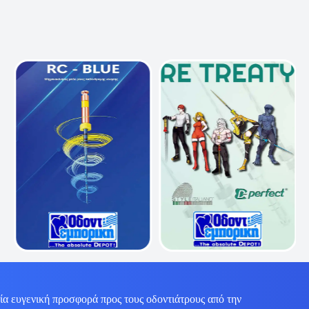
ία ευγενική προσφορά προς τους οδοντιάτρους από την