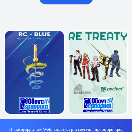
Η πλατφόρμα των Webinars είναι μία ευγενική προσφορά προς