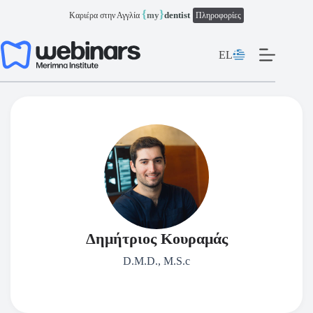
Μετάβαση
{
}
my
dentist
Καριέρα στην Αγγλία
Πληροφορίες
στο
περιεχόμενο
EL
Δημήτριος Κουραμάς
D.M.D., M.S.c