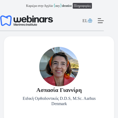
Μετάβαση
{
}
my
dentist
Καριέρα στην Αγγλία
Πληροφορίες
στο
περιεχόμενο
EL
Ασπασία Γιαννίρη
Ειδική Ορθοδοντικός D.D.S, M.Sc. Aarhus
Denmark