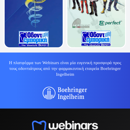
Η πλατφόρμα των Webinars είναι μία ευγενική προσφορά προς
τους οδοντιάτρους από την φαρμακευτική εταιρεία Boehringer
Ingelheim