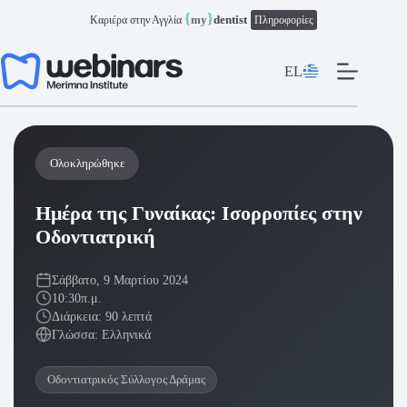
Μετάβαση
{
}
my
dentist
Καριέρα στην Αγγλία
Πληροφορίες
στο
περιεχόμενο
EL
Ολοκληρώθηκε
Ημέρα της Γυναίκας: Ισορροπίες στην
Οδοντιατρική
Σάββατο, 9 Μαρτίου 2024
10:30π.μ.
Διάρκεια: 90 λεπτά
Γλώσσα: Ελληνικά
Οδοντιατρικός Σύλλογος Δράμας