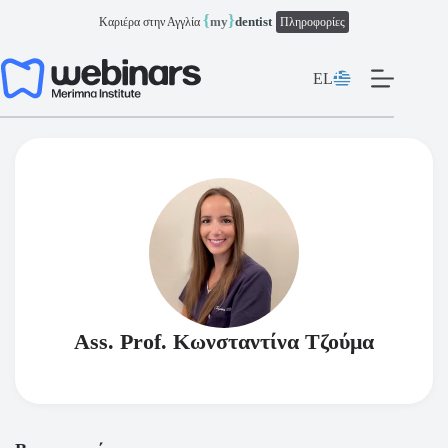
Μετάβαση
{
}
my
dentist
Καριέρα στην Αγγλία
Πληροφορίες
στο
περιεχόμενο
EL
Ass. Prof. Κωνσταντίνα Τζούμα