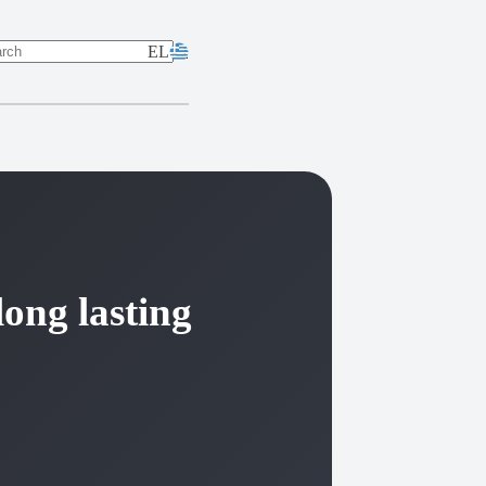
EL
lts
long lasting