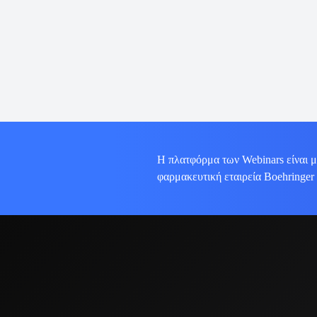
Η πλατφόρμα των Webinars είναι μ
φαρμακευτική εταιρεία Boehringer