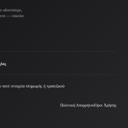
ο οδοντίατρο,
μενο — εύκολα
ίες
 ποτέ στοιχεία πληρωμής ή τραπεζικού
Πολιτική Απορρήτου
Όροι Χρήσης