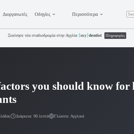
Διοργανωτές
Οδηγίες
Περισσότερα
No
resu
{
}
my
dentist
Ξεκίνησε νέα σταδιοδρομία στην Αγγλία
Πληροφορίες
factors you should know for 
ants
λλάδας
Διάρκεια: 90 λεπτά
Γλώσσα: Αγγλικά