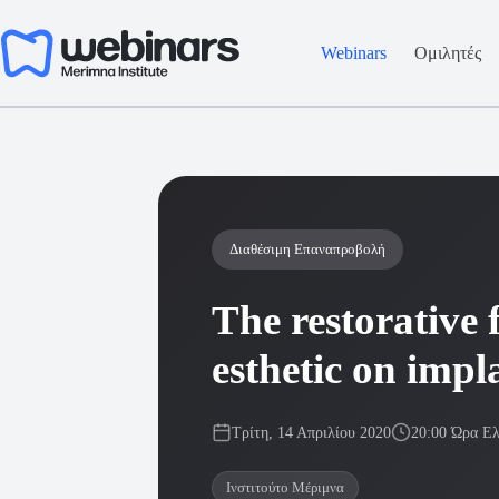
Μετάβαση
στο
περιεχόμενο
Webinars
Ομιλητές
Διαθέσιμη Επαναπροβολή
The restorative 
esthetic on impl
Τρίτη, 14 Απριλίου 2020
20:00 Ώρα Ε
Ινστιτούτο Μέριμνα