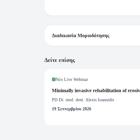
Διαδικασία Μοριοδότησης
*Σύμφωνα με τα δεδομένα της Ελληνικής Οδον
Δείτε επίσης
Εταιρείας μοριοδοτούνται από την Ελληνική
( Εάν επιθυμείτε Μοριοδότηση από την Ελλη
Νέο Live Webinar
webinar.)
Minimally invasive rehabilitation of erosi
ΔΙΑΔΙΚΑΣΙΑ ΜΟΡΙΟΔΟΤΗΣΗΣ: Η Ελληνική Π
PD Dr. med. dent. Alexis Ioannidis
Ελληνική Οδοντιατρική Ομοσπονδία και αυ
19 Σεπτεμβρίου 2026
που ανήκετε. Δεν αποστέλλεται πιστοποιη
webinar.