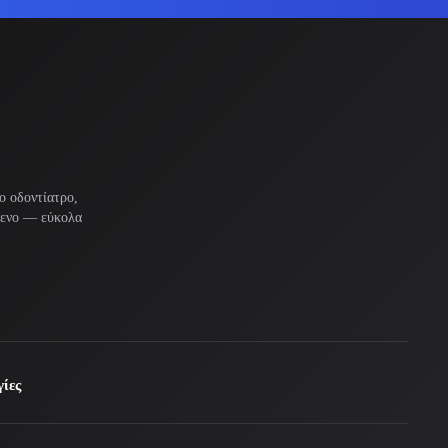
ο οδοντίατρο,
μενο — εύκολα
ίες