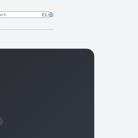
EL
lts