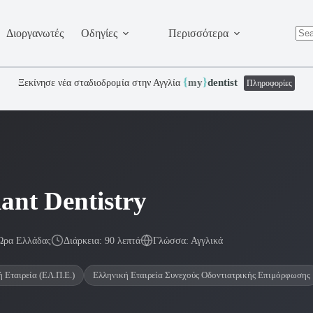
Διοργανωτές
Οδηγίες
Περισσότερα
No
resu
{
}
my
dentist
Ξεκίνησε νέα σταδιοδρομία στην Αγγλία
Πληροφορίες
lant Dentistry
Ώρα Ελλάδας
Διάρκεια: 90 λεπτά
Γλώσσα: Αγγλικά
 Εταιρεία (ΕΛ.Π.Ε.)
Ελληνική Εταιρεία Συνεχούς Οδοντιατρικής Επιμόρφωσης