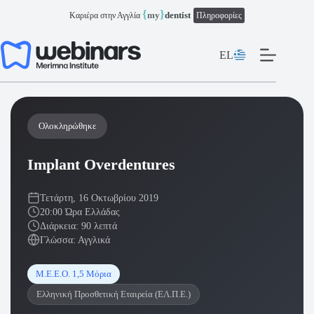
Μετάβαση
{
}
my
dentist
Καριέρα στην Αγγλία
Πληροφορίες
στο
περιεχόμενο
EL
Ολοκληρώθηκε
Implant Overdentures
Τετάρτη, 16 Οκτωβρίου 2019
20:00 Ώρα Ελλάδας
Διάρκεια: 90 λεπτά
Γλώσσα: Αγγλικά
Μ.Ε.Ε.Ο. 1,5 Μόρια
Ελληνική Προσθετική Εταιρεία (ΕΛ.Π.Ε.)