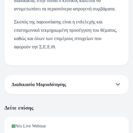
διαδικασία, στην οποία ο κλινικός καλείται να
αντιμετωπίσει τα περισσότερα ιατρογενή συμβάματα.
Σκοπός της παρουσίασης είναι η ενδελεχής και
επιστημονικά τεκμηριωμένη προσέγγιση του θέματος,
καθώς και όλων των επιμέρους στοιχείων που
αφορούν την Σ.Ε.Ε.Θ.
Διαδικασία Μοριοδότησης
Το webinar πραγματοποιείται στα πλάισια του
Δείτε επίσης
εκπαιδευτικού Κύκλου
“Modern Clinical Endodontic
Concepts”
από το Ινστιτούτο Μέριμνα και τον Σύλλογο
Νέο Live Webinar
Ελλήνων Ενδοδοντολόγων.