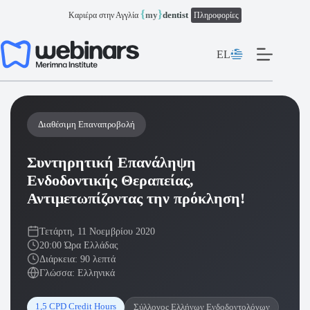
Μετάβαση
{
}
my
dentist
Καριέρα στην Αγγλία
Πληροφορίες
στο
περιεχόμενο
EL
Διαθέσιμη Επαναπροβολή
Συντηρητική Επανάληψη
Ενδοδοντικής Θεραπείας,
Αντιμετωπίζοντας την πρόκληση!
Τετάρτη, 11 Νοεμβρίου 2020
20:00 Ώρα Ελλάδας
Διάρκεια: 90 λεπτά
Γλώσσα: Ελληνικά
1,5 CPD Credit Hours
Σύλλογος Ελλήνων Ενδοδοντολόγων