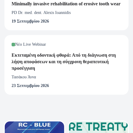
Minimally invasive rehabilitation of erosive tooth wear
Με ποιον τρόπο λαμβάνω το πιστοποιητικό
PD Dr. med. dent. Alexis Ioannidis
παρακολούθησης του Webinar;
19 Σεπτεμβρίου 2026
Πιστοποιητικό παρακολούθησης για το συγκεκριμένο
Webinar, λαμβάνεται μέσω ηλεκτρονικού ταχυδρομείου
κατά το μέγιστο 15 ημέρες μετά την ολοκλήρωση του
Νέο Live Webinar
σεμιναρίου. Απαραίτητη προϋπόθεση για την απόδοση
πιστοποιητικού, είναι η παρακολούθηση τουλάχιστον του
Εκτεταμένη οδοντική φθορά: Από τη διάγνωση στη
λήψη αποφάσεων και τη σύγχρονη θεραπευτική
80% της ζωντανής μετάδοσης του webinar.
προσέγγιση
Τασάκου Άννα
23 Σεπτεμβρίου 2026