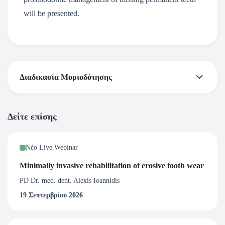
will be presented.
Διαδικασία Μοριοδότησης
*Σύμφωνα με τα δεδομένα της Ελληνικής Οδοντιατρικής
Δείτε επίσης
Ομοσπονδίας έχει θεσμοθετηθεί η μοριοδότηση και όλες οι
εκδηλώσεις της Ελληνικής Προσθετικής Εταιρείας
Νέο Live Webinar
μοριοδοτούνται από την Ελληνική Οδοντιατρική
Ομοσπονδία.
Minimally invasive rehabilitation of erosive tooth wear
( Εάν επιθυμείτε Μοριοδότηση από την Ελληνική
PD Dr. med. dent. Alexis Ioannidis
Οδοντιατρική Ομοσπονδία παρακαλώ συμπληρώστε όλα τα
19 Σεπτεμβρίου 2026
επιπλέον στοιχεία κατά την εγγραφή σας στο webinar.)
ΔΙΑΔΙΚΑΣΙΑ ΜΟΡΙΟΔΟΤΗΣΗΣ: Η Ελληνική