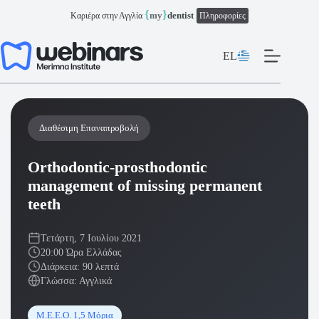
Μετάβαση
{
}
my
dentist
Καριέρα στην Αγγλία
Πληροφορίες
στο
περιεχόμενο
EL
Διαθέσιμη Επαναπροβολή
Orthodontic-prosthodontic
management of missing permanent
teeth
Τετάρτη, 7 Ιουλίου 2021
20:00 Ώρα Ελλάδας
Διάρκεια: 90 λεπτά
Γλώσσα: Αγγλικά
Μ.Ε.Ε.Ο. 1,5 Μόρια