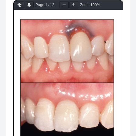
Page
1
/
12
Zoom
100%