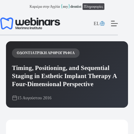
Μετάβαση
{
}
my
dentist
Καριέρα στην Αγγλία
Πληροφορίες
στο
περιεχόμενο
EL
ΟΔΟΝΤΙΑΤΡΙΚΉ ΑΡΘΡΟΓΡΑΦΊΑ
Timing, Positioning, and Sequential
Staging in Esthetic Implant Therapy A
Four-Dimensional Perspective
15 Αυγούστου 2016