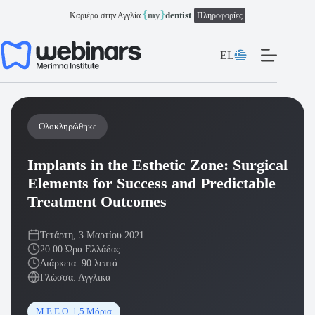
Μετάβαση
{
}
my
dentist
Καριέρα στην Αγγλία
Πληροφορίες
στο
περιεχόμενο
EL
Ολοκληρώθηκε
Implants in the Esthetic Zone: Surgical
Elements for Success and Predictable
Treatment Outcomes
Τετάρτη, 3 Μαρτίου 2021
20:00 Ώρα Ελλάδας
Διάρκεια: 90 λεπτά
Γλώσσα: Αγγλικά
Μ.Ε.Ε.Ο. 1,5 Μόρια