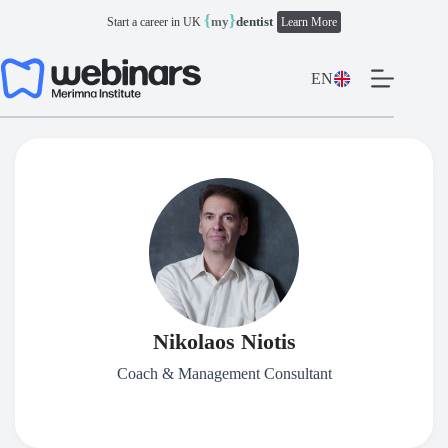
Skip
{
}
my
dentist
Start a career in UK
Learn More
to
content
EN
Nikolaos Niotis
Coach & Management Consultant