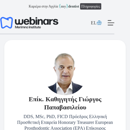
Μετάβαση
{
}
my
dentist
Καριέρα στην Αγγλία
Πληροφορίες
στο
περιεχόμενο
EL
Επίκ. Καθηγητής Γιώργος
Παπαβασιλείου
DDS, MSc, PhD, FICD Πρόεδρος Ελληνική
Προσθετική Εταιρεία Honorary Treasurer European
Prosthodontic Association (EPA) Επίκουρος