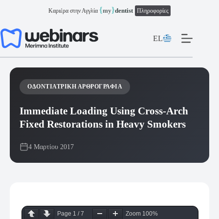
Μετάβαση
{
}
my
dentist
Καριέρα στην Αγγλία
Πληροφορίες
στο
περιεχόμενο
EL
ΟΔΟΝΤΙΑΤΡΙΚΉ ΑΡΘΡΟΓΡΑΦΊΑ
Immediate Loading Using Cross-Arch
Fixed Restorations in Heavy Smokers
4 Μαρτίου 2017
Page
1
/
7
Zoom
100%