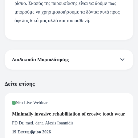
ρίσκο. Σκοπός της παρουσίασης είναι να δούμε πως
μπορούμε να χρησιμοποιήσουμε τα δόντια αυτά προς
όφελος δικό μας αλλά και του ασθενή.
Διαδικασία Μοριοδότησης
*Σύμφωνα με τα δεδομένα της Ελληνικής Οδοντιατρικής
Δείτε επίσης
Ομοσπονδίας έχει θεσμοθετηθεί η μοριοδότηση και όλες οι
εκδηλώσεις της Ελληνικής Προσθετικής Εταιρείας
Νέο Live Webinar
μοριοδοτούνται από την Ελληνική Οδοντιατρική
Ομοσπονδία. ( Εάν επιθυμείτε Μοριοδότηση από την
Minimally invasive rehabilitation of erosive tooth wear
Ελληνική Οδοντιατρική Ομοσπονδία παρακαλώ
PD Dr. med. dent. Alexis Ioannidis
συμπληρώστε όλα τα επιπλέον στοιχεία κατά την εγγραφή
19 Σεπτεμβρίου 2026
σας στο webinar.)