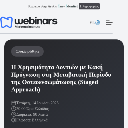
Μετάβαση
{
}
my
dentist
Καριέρα στην Αγγλία
Πληροφορίες
στο
περιεχόμενο
EL
Ολοκληρώθηκε
Η Χρησιμότητα Δοντιών με Κακή
Πρόγνωση στη Μεταβατική Περίοδο
της Οστεοενσωμάτωσης (Staged
Approach)
Τετάρτη, 14 Ιουνίου 2023
20:00 Ώρα Ελλάδας
Διάρκεια: 90 λεπτά
Γλώσσα: Ελληνικά