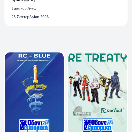
ηλεκτρονική μερίδα, του οδοντιατρικού συλλόγου που
Τασάκου Άννα
ανήκετε. Η μοριοδότηση υφίσταται μόνο εάν έχετε
23 Σεπτεμβρίου 2026
παρακολουθήσει τουλάχιστον το 80% του webinar.