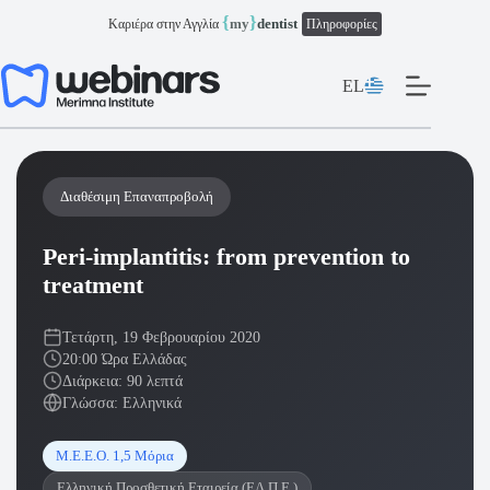
Μετάβαση
{
}
my
dentist
Καριέρα στην Αγγλία
Πληροφορίες
στο
περιεχόμενο
EL
Διαθέσιμη Επαναπροβολή
Peri-implantitis: from prevention to
treatment
Τετάρτη, 19 Φεβρουαρίου 2020
20:00 Ώρα Ελλάδας
Διάρκεια: 90 λεπτά
Γλώσσα: Ελληνικά
Μ.Ε.Ε.Ο. 1,5 Μόρια
Ελληνική Προσθετική Εταιρεία (ΕΛ.Π.Ε.)