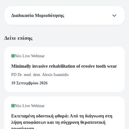
Διαδικασία Μοριοδότησης
*Σύμφωνα με τα δεδομένα της Ελληνικής Οδοντιατρικής
Δείτε επίσης
Ομοσπονδίας έχει θεσμοθετηθεί η μοριοδότηση και όλες οι
εκδηλώσεις της Ελληνικής Προσθετικής Εταιρείας
Νέο Live Webinar
μοριοδοτούνται από την Ελληνική Οδοντιατρική
Ομοσπονδία.
Minimally invasive rehabilitation of erosive tooth wear
( Εάν επιθυμείτε Μοριοδότηση από την Ελληνική
PD Dr. med. dent. Alexis Ioannidis
Οδοντιατρική Ομοσπονδία παρακαλώ συμπληρώστε όλα τα
19 Σεπτεμβρίου 2026
επιπλέον στοιχεία κατά την εγγραφή σας στο webinar.)
ΔΙΑΔΙΚΑΣΙΑ ΜΟΡΙΟΔΟΤΗΣΗΣ: Η Ελληνική
Νέο Live Webinar
Προσθετική Εταιρεία αποστέλλει τα στοιχεία που
συμπληρώσατε κατά την εγγραφή σας στο webinar, στην
Εκτεταμένη οδοντική φθορά: Από τη διάγνωση στη
Ελληνική Οδοντιατρική Ομοσπονδία και αυτόματα
λήψη αποφάσεων και τη σύγχρονη θεραπευτική
πιστώνονται οι διδακτικές ώρες στην προσωπική σας
προσέγγιση