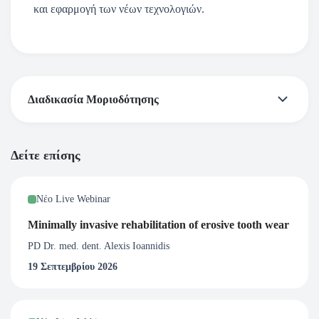
και εφαρμογή των νέων τεχνολογιών.
Διαδικασία Μοριοδότησης
*Σύμφωνα με τα δεδομένα της Ελληνικής Οδοντιατρικής
Δείτε επίσης
Ομοσπονδίας έχει θεσμοθετηθεί η μοριοδότηση και όλες οι
εκδηλώσεις της Ελληνικής Προσθετικής Εταιρείας
Νέο Live Webinar
μοριοδοτούνται από την Ελληνική Οδοντιατρική
Ομοσπονδία. ( Εάν επιθυμείτε Μοριοδότηση από την
Minimally invasive rehabilitation of erosive tooth wear
Ελληνική Οδοντιατρική Ομοσπονδία παρακαλώ
PD Dr. med. dent. Alexis Ioannidis
συμπληρώστε όλα τα επιπλέον στοιχεία κατά την εγγραφή
19 Σεπτεμβρίου 2026
σας στο webinar.)
ΔΙΑΔΙΚΑΣΙΑ ΜΟΡΙΟΔΟΤΗΣΗΣ: Η Ελληνική