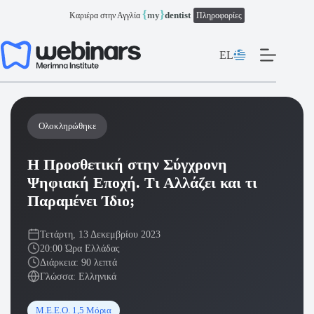
Μετάβαση
{
}
my
dentist
Καριέρα στην Αγγλία
Πληροφορίες
στο
περιεχόμενο
EL
Ολοκληρώθηκε
Η Προσθετική στην Σύγχρονη
Ψηφιακή Εποχή. Τι Αλλάζει και τι
Παραμένει Ίδιο;
Τετάρτη, 13 Δεκεμβρίου 2023
20:00 Ώρα Ελλάδας
Διάρκεια: 90 λεπτά
Γλώσσα: Ελληνικά
Μ.Ε.Ε.Ο. 1,5 Μόρια