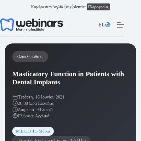
Μετάβαση
{
}
my
dentist
Καριέρα στην Αγγλία
Πληροφορίες
στο
περιεχόμενο
EL
Ολοκληρώθηκε
Masticatory Function in Patients with
Dental Implants
Τετάρτη, 16 Ιουνίου 2021
20:00 Ώρα Ελλάδας
Διάρκεια: 90 λεπτά
Γλώσσα: Αγγλικά
Μ.Ε.Ε.Ο. 1,5 Μόρια
Ελληνική Προσθετική Εταιρεία (ΕΛ.Π.Ε.)