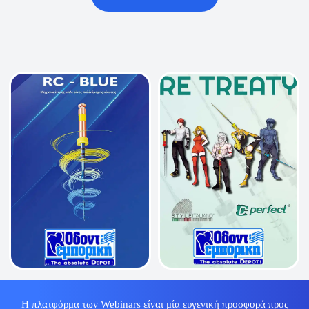
Η πλατφόρμα των Webinars είναι μία ευγενική προσφορά προς