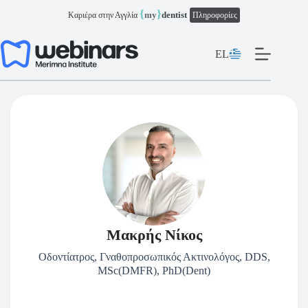
Μετάβαση
{
}
my
dentist
Καριέρα στην Αγγλία
Πληροφορίες
στο
περιεχόμενο
EL
Μακρής Νίκος
Οδοντίατρος, Γναθοπροσωπικός Ακτινολόγος, DDS,
MSc(DMFR), PhD(Dent)